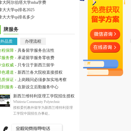
拿大阿尔伯塔大学mba学费
拿大大学qs排名2025
拿大大学qs排名多少
牌服务
教外品质
办理流程
全程保障
- 具备留学服务合法性
零服务费
- 承诺留学服务零收费
专业权威
- 只专注于新西兰留学
绿色通道
- 新西兰各大院校直接授权
品质保证
- 上岗顾问必须参加实地考察
周到服务
- 在新设立后勤服务中心