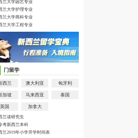
西兰大学园艺专业
西兰大学护理专业
西兰大学商科专业
西兰大学工程专业
门留学
新西兰
澳大利亚
匈牙利
新加坡
马来西亚
泰国
英国
加拿大
西兰读研究生
专考新西兰本科
西兰2019年小学开学时间表