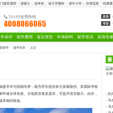
门移民课程
读硕士
读本科
读大学预科
读中小学
办理流程
经典案
|
|
|
|
|
|
合法
专业
入学条件
留学费用
签证类型
申请材料
留学资讯
咨询专
亚留学
>
留学百科
>
正文
最
6
涵盖学术与技能培养，能为学生提供多元发展路径。其国际学校
未来申请全球名校。当地英语普及度高，可提升语言能力。此外，
到
马
成本相对较低。
马
马