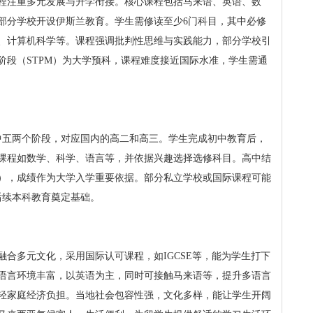
程注重多元发展与升学衔接。核心课程包括马来语、英语、数
部分学校开设伊斯兰教育。学生需修读至少6门科目，其中必修
、计算机科学等。课程强调批判性思维与实践能力，部分学校引
阶段（STPM）为大学预科，课程难度接近国际水准，学生需通
中五两个阶段，对应国内的高二和高三。学生完成初中教育后，
课程如数学、科学、语言等，并依据兴趣选择选修科目。高中结
M），成绩作为大学入学重要依据。部分私立学校或国际课程可能
后续本科教育奠定基础。
合多元文化，采用国际认可课程，如IGCSE等，能为学生打下
语言环境丰富，以英语为主，同时可接触马来语等，提升多语言
轻家庭经济负担。当地社会包容性强，文化多样，能让学生开阔