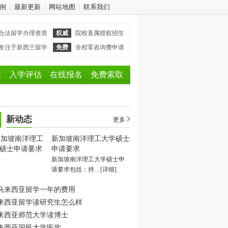
例
最新更新
网站地图
联系我们
|
|
|
合法留学办理资质
权威
院校直属授权招生
专注于新西兰留学
免费
全程零咨询费申请
家
入学评估
在线报名
免费索取
新动态
更多
新加坡南洋理工大学硕士
申请要求
新加坡南洋理工大学硕士申
请要求包括：持…
[详细]
马来西亚留学一年的费用
来西亚留学读研究生怎么样
来西亚师范大学读博士
来西亚国民大学医学