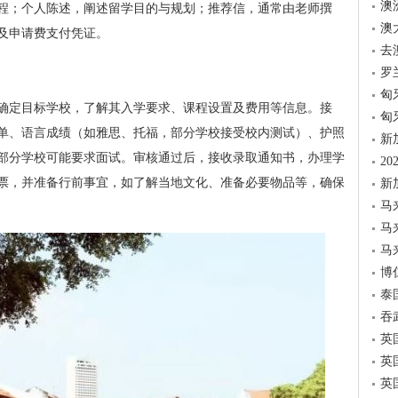
澳
程；个人陈述，阐述留学目的与规划；推荐信，通常由老师撰
澳
及申请费支付凭证。
去
罗
匈
确定目标学校，了解其入学要求、课程设置及费用等信息。接
匈
单、语言成绩（如雅思、托福，部分学校接受校内测试）、护照
新
部分学校可能要求面试。审核通过后，接收录取通知书，办理学
2
票，并准备行前事宜，如了解当地文化、准备必要物品等，确保
新
马
马
马
博
泰
吞
英
英
英