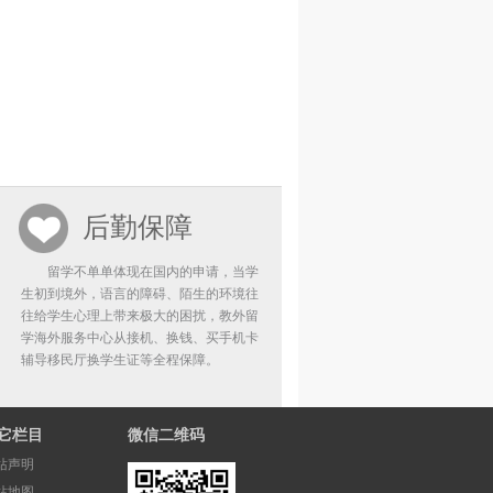
后勤保障
留学不单单体现在国内的申请，当学
生初到境外，语言的障碍、陌生的环境往
往给学生心理上带来极大的困扰，教外留
学海外服务中心从接机、换钱、买手机卡
辅导移民厅换学生证等全程保障。
它栏目
微信二维码
站声明
站地图