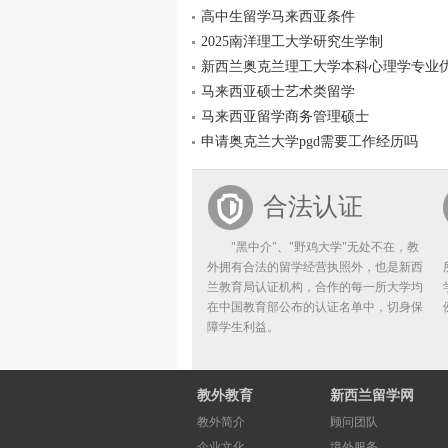
高中生留学马来西亚条件
2025南洋理工大学研究生学制
新西兰奥克兰理工大学本科心理学专业
马来西亚硕士艺术类留学
马来西亚留学商务管理硕士
申请奥克兰大学pgd需要工作经历吗
合法认证
"黑中介"、"野鸡大学"无处不在，教
外拥有合法的留学经营执照外，也是新西
兰教育局认证机构，合作的每一所大学均
在中国教育部公布的认证名单中，切身保
障学生利益。
教外教育
新西兰留学网
教外简介
顾问团队
企业文化
境外服务