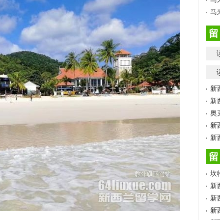
马
留
新
新
奥
新
新
留
坎
新
新
新