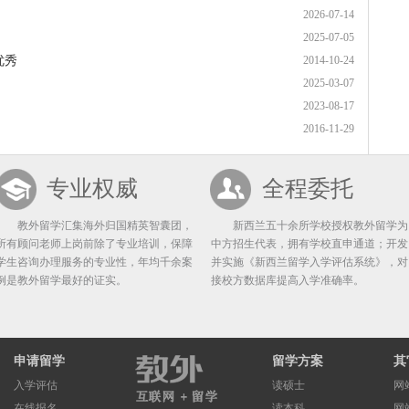
2026-07-14
2025-07-05
优秀
2014-10-24
2025-03-07
2023-08-17
2016-11-29
专业权威
全程委托
教外留学汇集海外归国精英智囊团，
新西兰五十余所学校授权教外留学为
所有顾问老师上岗前除了专业培训，保障
中方招生代表，拥有学校直申通道；开发
学生咨询办理服务的专业性，年均千余案
并实施《新西兰留学入学评估系统》，对
例是教外留学最好的证实。
接校方数据库提高入学准确率。
申请留学
留学方案
其
入学评估
读硕士
网
在线报名
读本科
网