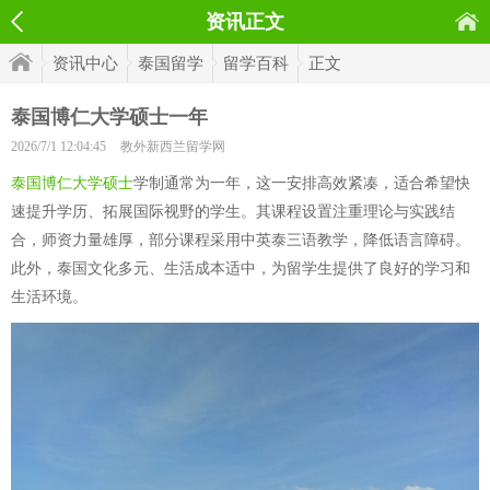
资讯正文
资讯中心
泰国留学
留学百科
正文
泰国博仁大学硕士一年
2026/7/1 12:04:45
教外新西兰留学网
泰国博仁大学硕士
学制通常为一年，这一安排高效紧凑，适合希望快
速提升学历、拓展国际视野的学生。其课程设置注重理论与实践结
合，师资力量雄厚，部分课程采用中英泰三语教学，降低语言障碍。
此外，泰国文化多元、生活成本适中，为留学生提供了良好的学习和
生活环境。