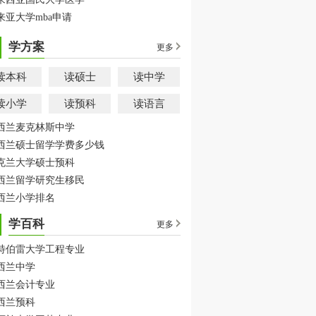
来亚大学mba申请
学方案
更多
读本科
读硕士
读中学
读小学
读预科
读语言
西兰麦克林斯中学
西兰硕士留学学费多少钱
克兰大学硕士预科
西兰留学研究生移民
西兰小学排名
学百科
更多
特伯雷大学工程专业
西兰中学
西兰会计专业
西兰预科