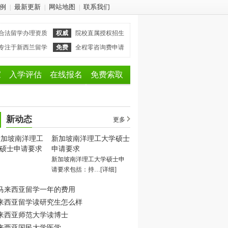
例
最新更新
网站地图
联系我们
|
|
|
合法留学办理资质
权威
院校直属授权招生
专注于新西兰留学
免费
全程零咨询费申请
家
入学评估
在线报名
免费索取
新动态
更多
新加坡南洋理工大学硕士
申请要求
新加坡南洋理工大学硕士申
请要求包括：持…
[详细]
马来西亚留学一年的费用
来西亚留学读研究生怎么样
来西亚师范大学读博士
来西亚国民大学医学