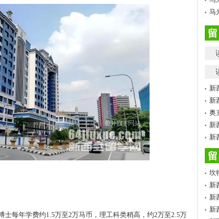
马
留
新
新
奥
新
新
留
坎
新
新
新
每年学费约1.5万至2万马币，理工科类稍高，约2万至2.5万