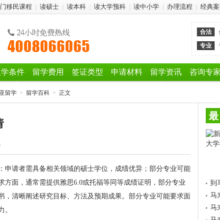
门移民课程
读硕士
读本科
读大学预科
读中小学
办理流程
经典案
|
|
|
|
|
|
合法
专业
入学条件
留学费用
签证类型
申请材料
留学资讯
咨询专
亚留学
>
留学百科
>
正文
最
请
6
：申请者需具备相关领域的硕士学位，成绩优异；部分专业可能
求方面，通常需提供雅思6.0或托福等同等成绩证明，部分专业
到
马
书，清晰阐述研究目标、方法及预期成果。部分专业可能要求面
马
力。
马