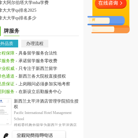
拿大阿尔伯塔大学mba学费
拿大大学qs排名2025
拿大大学qs排名多少
牌服务
教外品质
办理流程
全程保障
- 具备留学服务合法性
零服务费
- 承诺留学服务零收费
专业权威
- 只专注于新西兰留学
绿色通道
- 新西兰各大院校直接授权
品质保证
- 上岗顾问必须参加实地考察
周到服务
- 在新设立后勤服务中心