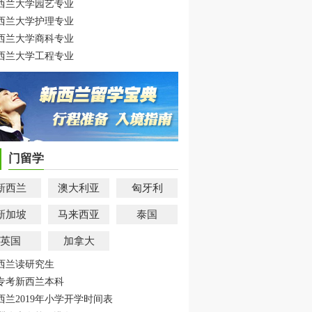
西兰大学园艺专业
西兰大学护理专业
西兰大学商科专业
西兰大学工程专业
门留学
新西兰
澳大利亚
匈牙利
新加坡
马来西亚
泰国
英国
加拿大
西兰读研究生
专考新西兰本科
西兰2019年小学开学时间表