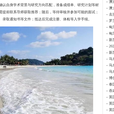
澳
确认自身学术背景与研究方向匹配，准备成绩单、研究计划等材
澳
需提前联系导师获取推荐；随后，等待审核并参加可能的面试；
去
、录取通知书等文件；抵达后完成注册、体检等入学手续。
罗
匈
匈
新
2
新
马
马
马
博
泰
吞
英
英
英