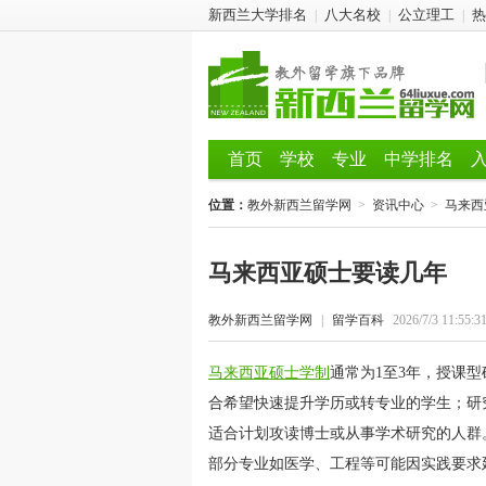
新西兰大学排名
八大名校
公立理工
热
|
|
|
首页
学校
专业
中学排名
位置：
教外新西兰留学网
>
资讯中心
>
马来西
马来西亚硕士要读几年
教外新西兰留学网
|
留学百科
2026/7/3 11:55:3
马来西亚硕士学制
通常为1至3年，授课型硕
合希望快速提升学历或转专业的学生；研究型
适合计划攻读博士或从事学术研究的人群。
部分专业如医学、工程等可能因实践要求