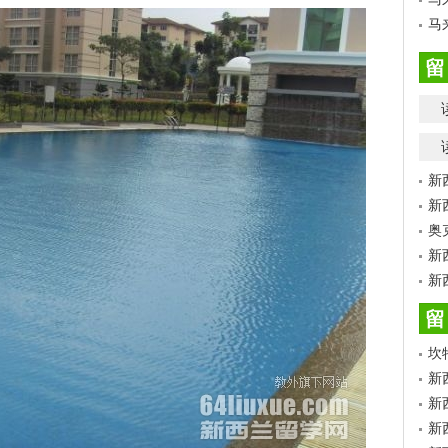
马
留
新
新
奥
新
新
留
坎
新
新
新