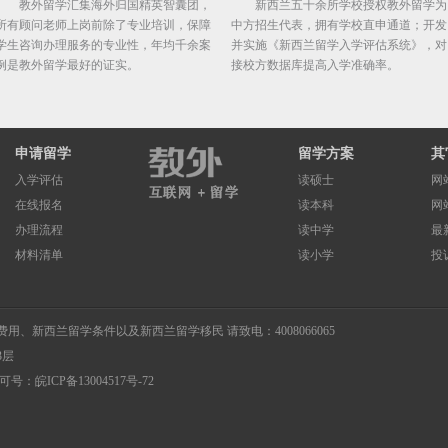
教外留学汇集海外归国精英智囊团，
新西兰五十余所学校授权教外留学为
所有顾问老师上岗前除了专业培训，保障
中方招生代表，拥有学校直申通道；开发
学生咨询办理服务的专业性，年均千余案
并实施《新西兰留学入学评估系统》，对
例是教外留学最好的证实。
接校方数据库提高入学准确率。
申请留学
留学方案
其
入学评估
读硕士
网
在线报名
读本科
网
办理流程
读中学
最
材料清单
读小学
投
费用
、
新西兰留学条件
以及
新西兰留学移民
请致电：4008066065
3层
许可号：
皖ICP备13004517号-72