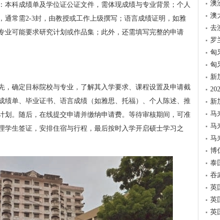
澳
：本科成绩单及学位证公证文件，需体现成绩与专业背景；个人
澳
，通常需2-3封，由教授或工作上级撰写；语言成绩证明，如雅
去
专业可能要求研究计划或作品集；此外，还需填写完整的申请
罗
匈
匈
新
先，确定目标院校与专业，了解其入学要求、课程设置及申请截
2
成绩单、毕业证书、语言成绩（如雅思、托福）、个人陈述、推
新
马
计划。随后，在线提交申请并缴纳申请费。等待审核期间，可准
马
理学生签证，安排住宿与行程，最后按时入学开启硕士学习之
马
博
泰
吞
英
英
英