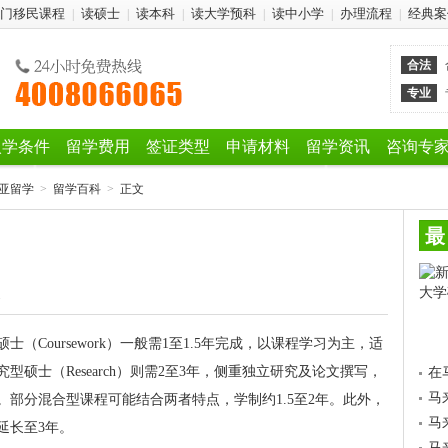
门移民课程
读硕士
读本科
读大学预科
读中小学
办理流程
经典案
|
|
|
|
|
|
合法
专业
入学条件
留学费用
签证类型
申请材料
留学资讯
咨询专
亚留学
>
留学百科
>
正文
最
1
士（Coursework）一般需1至1.5年完成，以课程学习为主，适
硕士（Research）则需2至3年，侧重独立研究及论文撰写，
在
马
部分混合型课程可能结合两者特点，学制约1.5至2年。此外，
马
延长至3年。
马