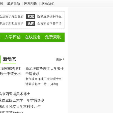
例
最新更新
网站地图
联系我们
|
|
|
合法留学办理资质
权威
院校直属授权招生
专注于新西兰留学
免费
全程零咨询费申请
家
入学评估
在线报名
免费索取
新动态
更多
新加坡南洋理工大学硕士
申请要求
新加坡南洋理工大学硕士申
请要求包括：持…
[详细]
马来西亚读美术博士
来西亚国立大学一年学费多少
来西亚私立大学本科读几年
来西亚英迪专业