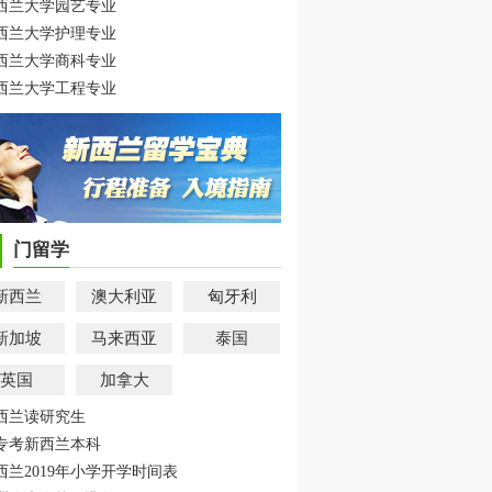
西兰大学园艺专业
西兰大学护理专业
西兰大学商科专业
西兰大学工程专业
门留学
新西兰
澳大利亚
匈牙利
新加坡
马来西亚
泰国
英国
加拿大
西兰读研究生
专考新西兰本科
西兰2019年小学开学时间表