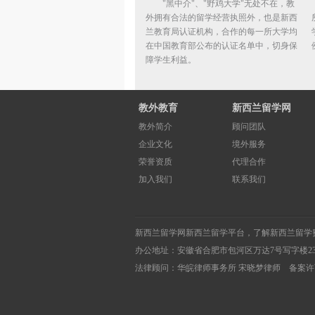
"黑中介"、"野鸡大学"无处不在，教
外拥有合法的留学经营执照外，也是新西
兰教育局认证机构，合作的每一所大学均
在中国教育部公布的认证名单中，切身保
障学生利益。
教外教育
新西兰留学网
教外简介
顾问团队
企业文化
境外服务
荣誉资质
代理合作
加入我们
联系我们
新西兰留学网
新西兰留学
平台，了解
新西兰留学
办公地址：安徽省合肥市包河区万达7号写字楼2
法律顾问：华皖律师事务所 宋晓梦律师 备案