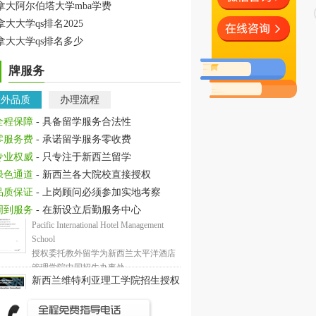
拿大阿尔伯塔大学mba学费
拿大大学qs排名2025
拿大大学qs排名多少
牌服务
教外品质
办理流程
全程保障
- 具备留学服务合法性
零服务费
- 承诺留学服务零收费
专业权威
- 只专注于新西兰留学
绿色通道
- 新西兰各大院校直接授权
品质保证
- 上岗顾问必须参加实地考察
周到服务
- 在新设立后勤服务中心