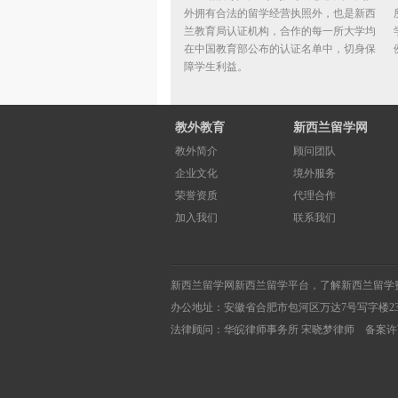
外拥有合法的留学经营执照外，也是新西
兰教育局认证机构，合作的每一所大学均
在中国教育部公布的认证名单中，切身保
障学生利益。
教外教育
新西兰留学网
教外简介
顾问团队
企业文化
境外服务
荣誉资质
代理合作
加入我们
联系我们
新西兰留学网
新西兰留学
平台，了解
新西兰留学
办公地址：安徽省合肥市包河区万达7号写字楼2
法律顾问：华皖律师事务所 宋晓梦律师 备案