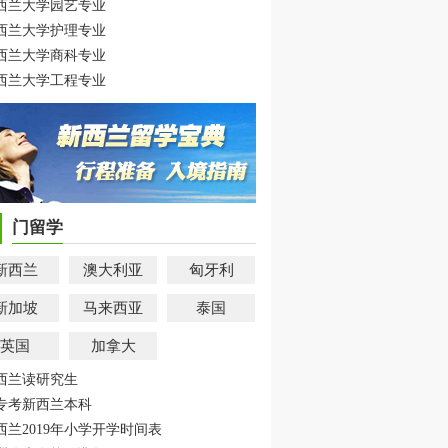
西兰大学园艺专业
西兰大学护理专业
西兰大学商科专业
西兰大学工程专业
门留学
新西兰
澳大利亚
匈牙利
新加坡
马来西亚
泰国
英国
加拿大
西兰读研究生
专考新西兰本科
西兰2019年小学开学时间表