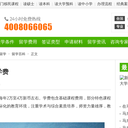
门移民课程
读硕士
读本科
读大学预科
读中小学
办理流程
经典案
|
|
|
|
|
|
合法
专业
入学条件
留学费用
签证类型
申请材料
留学资讯
咨询专
留学
>
留学百科
>
正文
最
学费
3
每年2万至4万新币左右。学费包含基础课程费用，部分特色课程
际化的教育环境，注重学术与综合素质培养，师资力量雄厚，教
在
马
马
马