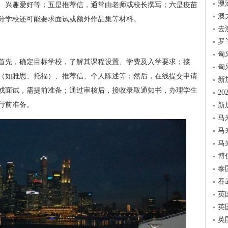
澳
、兴趣爱好等；五是推荐信，通常由老师或校长撰写；六是疫苗
澳
分学校还可能要求面试或额外作品集等材料。
去
罗
匈
首先，确定目标学校，了解其课程设置、学费及入学要求；接
匈
（如雅思、托福）、推荐信、个人陈述等；然后，在线提交申请
新
或面试，需提前准备；通过审核后，接收录取通知书，办理学生
2
行前准备。
新
马
马
马
博
泰
吞
英
英
英