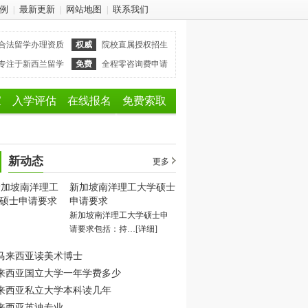
例
最新更新
网站地图
联系我们
|
|
|
合法留学办理资质
权威
院校直属授权招生
专注于新西兰留学
免费
全程零咨询费申请
家
入学评估
在线报名
免费索取
新动态
更多
新加坡南洋理工大学硕士
申请要求
新加坡南洋理工大学硕士申
请要求包括：持…
[详细]
马来西亚读美术博士
来西亚国立大学一年学费多少
来西亚私立大学本科读几年
来西亚英迪专业