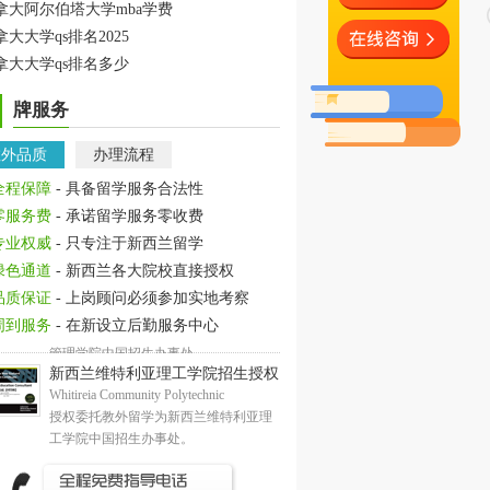
拿大阿尔伯塔大学mba学费
拿大大学qs排名2025
拿大大学qs排名多少
牌服务
教外品质
办理流程
全程保障
- 具备留学服务合法性
零服务费
- 承诺留学服务零收费
专业权威
- 只专注于新西兰留学
绿色通道
- 新西兰各大院校直接授权
品质保证
- 上岗顾问必须参加实地考察
周到服务
- 在新设立后勤服务中心