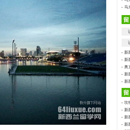
马
留
新
新
奥
新
新
留
坎
新
新
新