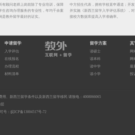
所有顾问老师上岗前除了专业培训，保障
中方招生代表，拥有学校直申通道；开发
学生咨询办理服务的专业性，年均千余案
并实施《新西兰留学入学评估系统》，对
例是教外留学最好的证实。
接校方数据库提高入学准确率。
申请留学
留学方案
其
入学评估
读硕士
网
在线报名
读本科
网
办理流程
读中学
最
材料清单
读小学
投
费用
、
新西兰留学条件
以及
新西兰留学移民
请致电：4008066065
3层
许可号：
皖ICP备13004517号-72