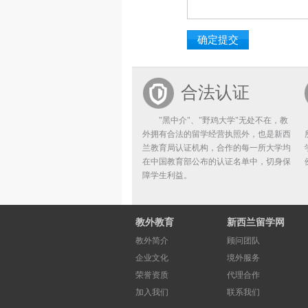
合法认证
"黑中介"、"野鸡大学"无处不在，教
外拥有合法的留学经营执照外，也是新西
兰教育局认证机构，合作的每一所大学均
在中国教育部公布的认证名单中，切身保
障学生利益。
教外教育
新西兰留学网
教外简介
顾问团队
企业文化
境外服务
荣誉资质
代理合作
加入我们
联系我们