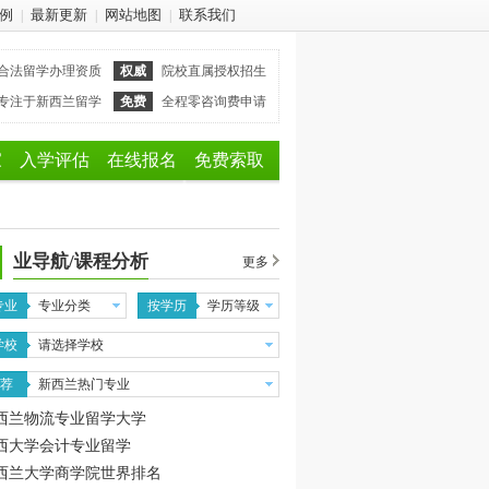
例
最新更新
网站地图
联系我们
|
|
|
合法留学办理资质
权威
院校直属授权招生
专注于新西兰留学
免费
全程零咨询费申请
家
入学评估
在线报名
免费索取
业导航/课程分析
更多
专业
专业分类
按学历
学历等级
学校
请选择学校
 荐
新西兰热门专业
西兰物流专业留学大学
西大学会计专业留学
西兰大学商学院世界排名