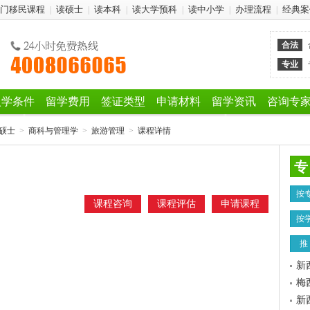
门移民课程
读硕士
读本科
读大学预科
读中小学
办理流程
经典案
|
|
|
|
|
|
合法
专业
入学条件
留学费用
签证类型
申请材料
留学资讯
咨询专
硕士
>
商科与管理学
>
旅游管理
>
课程详情
专
按
课程咨询
课程评估
申请课程
按
推
新
梅
新