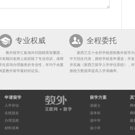
专业权威
全程委托
教外留学汇集海外归国精英智囊团，
新西兰五十余所学校授权教外留学为
所有顾问老师上岗前除了专业培训，保障
中方招生代表，拥有学校直申通道；开发
学生咨询办理服务的专业性，年均千余案
并实施《新西兰留学入学评估系统》，对
例是教外留学最好的证实。
接校方数据库提高入学准确率。
申请留学
留学方案
其
入学评估
读硕士
网
在线报名
读本科
网
办理流程
读中学
最
材料清单
读小学
投